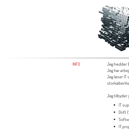
Kunder refe
WIT's FilePat
INFO
Jeg hedder B
Jeg har arbej
Jeg løser IT
storkøbenha
Jeg tilbyder
IT sup
Drift 
Softw
IT pro