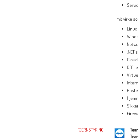
Servi
I mit virke 
Linux
Windo
Netvæ
.NET s
Cloud
Offic
Virtu
Intern
Hoste
Hjemm
Sikke
Firewa
FJERNSTYRING
Tea
Tea