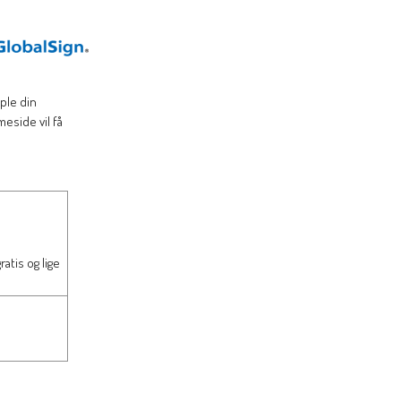
ple din
meside vil få
ratis og lige