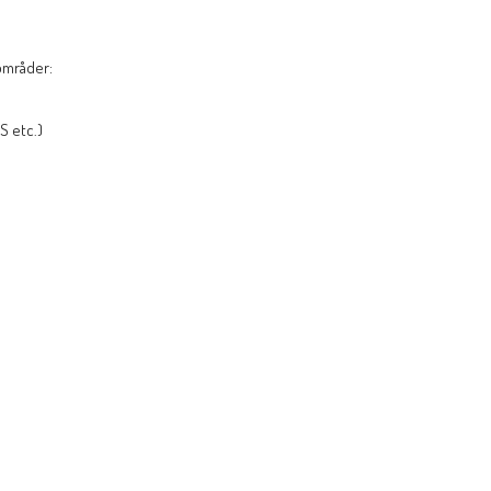
områder:
S etc.)