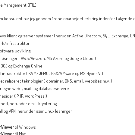
ce Management (ITIL)
som konsulent har jeg gennem årene oparbejdet erfaring indenfor følgende 
ws klient og server systemer (heruden Active Directory, SQL, Exchange, DN
rk/infrastruktur
oftware udvikling
 løsninger ( AWS/Amazon, MS Azure og Google Cloud )
e 365 og Exchange Online
el infrastruktur ( KVM/QEMU , ESX/VMware og MS Hyper-V )
et relateret teknologier ( domainer, DNS, email, websites m.v. )
r egne web-, mail- og databaseservere
esider ( PHP, WordPress )
rhed, herunder email kryptering
ll og VPN, herunder især Linux løsninger
mViewer
til Windows
mViewer
til Mac