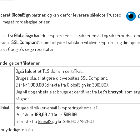
ficeret
GlobalSign
partner, og kan derfor leverere såkaldte Trusted
til meget fordelagtige priser.
ikat fra
GlobalSign
kan du kryptere emails (sikker email) og sikkerhedsstem
 som "
SSL Compliant
", som betyder trafikken vil blive krypteret og din hjem
tet i Google's søge resultater.
ndelige certfikater er:
Også kaldet et TLS domain certifikat.
Bruges bl.a. til at gøre dit websites SSL Compliant.
2 år kr.
1.900,00
(direkte fra
GlobalSign
kr. 3010,00).
Jeg vil dog anbefale at bruge et certifikat fra
Let's Encrypt
, som er g
så godt.
fikat
Bruges til sikker-email (kryptering af emails)
Pris 1 år kr.
196,00
/ 3 år kr.
500,00
(direkte fra
GlobalSign
kr. 396,00 / 797,00)
or yderligere info