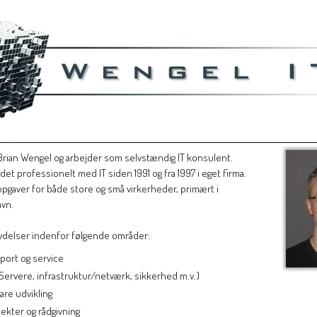
rencer:
h tool:
Support og IT-løsninger til kunder i storkøbenhavn (Roskilde, Høje Taastrup, Ishøj, Albertslund, Glostrup, Vallensbæk, Greve, Ballerup, Herlev, Rødovre).
rian Wengel og arbejder som selvstændig IT konsulent.
det professionelt med IT siden 1991 og fra 1997 i eget firma.
 opgaver for både store og små virkerheder, primært i
vn.
 ydelser indenfor følgende områder:
port og service
(Servere, infrastruktur/netværk, sikkerhed m.v.)
are udvikling
jekter og rådgivning